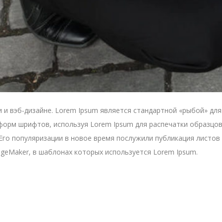
и вэб-дизайне. Lorem Ipsum является стандартной «рыбой» для т
орм шрифтов, используя Lorem Ipsum для распечатки образцов
Его популяризации в новое время послужили публикация листов L
ageMaker, в шаблонах которых используется Lorem Ipsum.